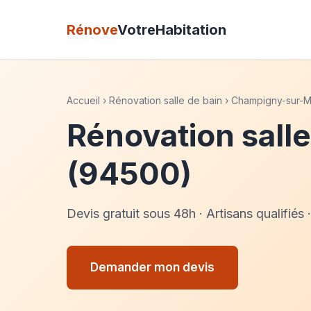
Rénove
VotreHabitation
Accueil
›
Rénovation salle de bain
›
Champigny-sur-
Rénovation sall
(94500)
Devis gratuit sous 48h · Artisans qualifi
Demander mon devis