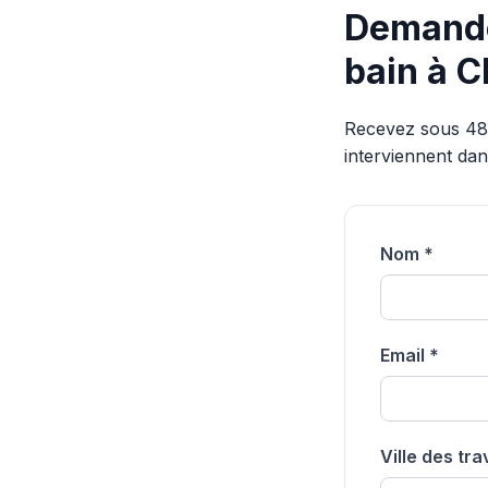
Demandez
bain à 
Recevez sous 48h 
interviennent da
Nom *
Email *
Ville des tr