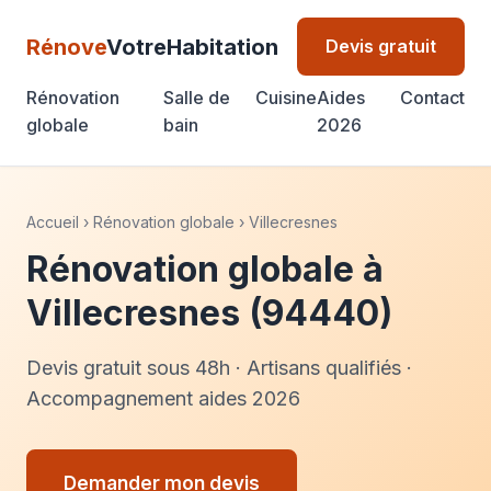
Rénove
VotreHabitation
Devis gratuit
Rénovation
Salle de
Cuisine
Aides
Contact
globale
bain
2026
Accueil
›
Rénovation globale
›
Villecresnes
Rénovation globale à
Villecresnes (94440)
Devis gratuit sous 48h · Artisans qualifiés ·
Accompagnement aides 2026
Demander mon devis