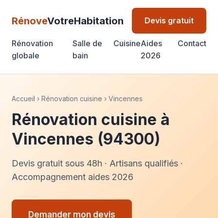
Rénove
VotreHabitation
Devis gratuit
Rénovation
Salle de
Cuisine
Aides
Contact
globale
bain
2026
Accueil
›
Rénovation cuisine
›
Vincennes
Rénovation cuisine à
Vincennes (94300)
Devis gratuit sous 48h · Artisans qualifiés ·
Accompagnement aides 2026
Demander mon devis