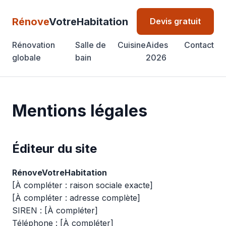
Rénove
VotreHabitation
Devis gratuit
Rénovation
Salle de
Cuisine
Aides
Contact
globale
bain
2026
Mentions légales
Éditeur du site
RénoveVotreHabitation
[À compléter : raison sociale exacte]
[À compléter : adresse complète]
SIREN : [À compléter]
Téléphone : [À compléter]