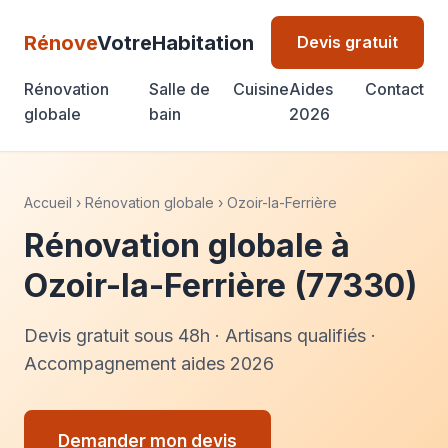
Rénove
VotreHabitation
Devis gratuit
Rénovation
Salle de
Cuisine
Aides
Contact
globale
bain
2026
Accueil
›
Rénovation globale
›
Ozoir-la-Ferrière
Rénovation globale à
Ozoir-la-Ferrière (77330)
Devis gratuit sous 48h · Artisans qualifiés ·
Accompagnement aides 2026
Demander mon devis